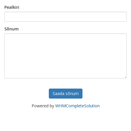
Pealkiri
Sõnum
Saada sõnum
Powered by
WHMCompleteSolution