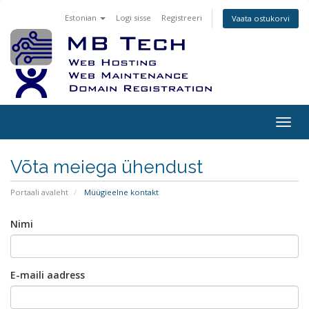
Estonian
Logi sisse
Registreeri
Vaata ostukorvi
Togg
navig
Võta meiega ühendust
Portaali avaleht
Müügieelne kontakt
Nimi
E-maili aadress