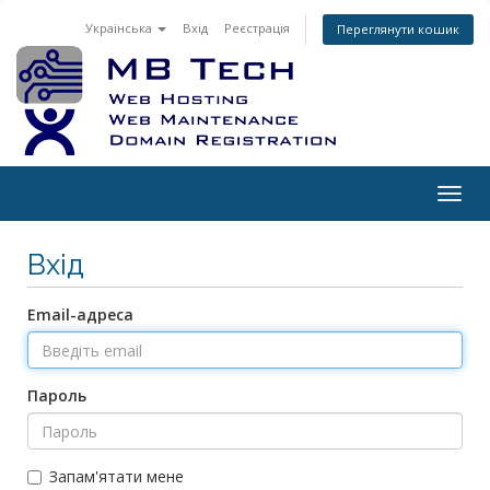
Українська
Вхід
Реєстрація
Переглянути кошик
Togg
navig
Вхід
Email-адреса
Пароль
Запам'ятати мене