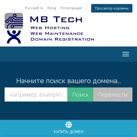
Русский
Вход
Регистрация
Просмотр корзины
Togg
navig
Начните поиск вашего домена...
КУПИТЬ ДОМЕН